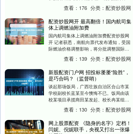
你：这一次，预告片不会一次性放出来。
查看：
176
分类：
配资炒股网
《蜘蛛侠：....
配资炒股网开 最高翻倍！国内航司集
体上调燃油附加费
国内航司集体上调燃油附加费配资炒股网
开 记者获悉，南航向票代发布通知，受国
际燃油价格调整影响，将分批调整国际航
班燃油附加费，其中中国到东南亚上调100
查看：
139
分类：
配资炒股网
元，中国到....
新股配资门户网 招投标屡屡“险胜”，
是巧合吗？（监督哨）
谈起那场饭局，广西壮族自治区合山市某
学校副校长蓝某至今懊悔不已。饭局由该
校某项目承揽商田某发起、校长冉某组
织。自走进包厢的那一刻，蓝某的人生道
查看：
130
分类：
配资炒股网
路就发生了“偏转”....
网上股票配资 《隐身的名字》定档！
闫妮、倪妮联手，央视又打出一张爆