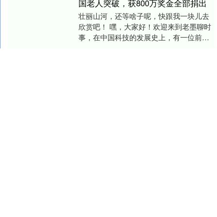
国老人突破，获800万奖金全部捐出
壮丽山河，还等啥子呢，快跟我一块儿去
欣赏吧！ 嘿，大家好！欢迎来到老墨聊时
事，在中国科技的发展史上，有一位前辈
用毕生的努力攻克了国际级的技术难关，
查看：
177
分类：
配资炒股网
打破了美俄的垄....
股票配资平台的行情 五个废太子全都
善终已罕见，更离谱的是：其中两人
还逆袭当上皇帝！
古代的太子宝座股票配资平台的行情，从
来都不是一个舒适稳当的座位，而是一条
悬在万丈深渊上的细窄桥梁。 一旦失去机
会，对大多数人来说，就像掉进了无底深
查看：
165
分类：
配资炒股网
渊，再也爬不出....
全国最大的配资公司 专题｜湘e外
事：从湖南到塞拉利昂！中国医生给
联合国员工开了个“急救小灶”，80人
组团学干货
近日，中国（湖南）第26批援塞拉利昂医