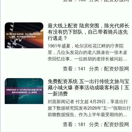
最大线上配资 陆房突围，陈光代师长
有没有扔下部队，自己带着骑兵连先
行逃走？
1961年盛夏，哈尔滨松花江畔的疗养院
里，几位头发花白的老八路凑在一张木桌
旁回忆往事。一位姓胡的老排长被问起那
场硝烟：“老胡，听说陈光师长当年扔下咱
查看：
141
分类：
配资炒股网
们跑了？”老....
免费配资系统 五一出行传统文旅与宝
藏小城火爆 赛事活动成吸客利器丨五
一新消费
封面新闻记者 付文超 4月29日，享道出行
旗下数据研究院发布2026年“五一”假期出行
前瞻数据报告。作为上半年最受期待的小
长假，今年“五一”踏青出游、家庭亲子、....
查看：
181
分类：
配资炒股网