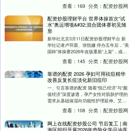
高额保证担保合同》。公司将为子公司浙
查看：
169
分类：
配资炒股网
江华感科技....
配资炒股理财平台 世界体操首次“试
水”奥运增项&#32;混合团体赛初见雏
形
新华社北京3月11日配资炒股理财平台 新
华社记者卢羽晨、张悦姗 停办五年后，“美
国杯”体操赛2026年改版重新“上架”，成为
2028年洛杉矶奥运会体操比赛新增小....
查看：
145
分类：
配资炒股网
靠谱的配资 2026 孕妇可用祛痘精华
改善反复长痘淡化新旧痘印
一、引言靠谱的配资 随着“悦己经济”与“颜
值经济”深度渗透，孕产女性对肌肤护理的
需求从基础保湿向功能性护理延伸。艾媒
咨询《2025年中国孕产护肤市场研究报
查看：
108
分类：
配资炒股网
告》显....
网上在线配资炒股公司 节后复工 | 南
海区组织开展2026年危险化学品油库