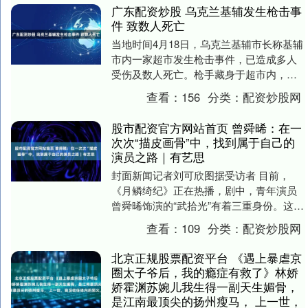
广东配资炒股 乌克兰基辅发生枪击事
件 致数人死亡
当地时间4月18日，乌克兰基辅市长称基辅
市内一家超市发生枪击事件，已造成多人
受伤及数人死亡。枪手藏身于超市内，抓
捕行动正在进行。 枪击首先发生在基辅市
查看：
156
分类：
配资炒股网
戈洛西伊夫....
股市配资官方网站首页 曾舜晞：在一
次次“描皮画骨”中，找到属于自己的
演员之路｜有艺思
封面新闻记者刘可欣图据受访者 目前，
《月鳞绮纪》正在热播，剧中，青年演员
曾舜晞饰演的“武拾光”有着三重身份。这意
味着，他要在一个角色中，完成从“画皮画
查看：
109
分类：
配资炒股网
骨到画心的....
北京正规股票配资平台 《遇上暴虐京
圈太子爷后，我的瘾症有救了》林娇
娇霍渊苏婉儿我生得一副天生媚骨，
是江南最顶尖的扬州瘦马， 上一世，