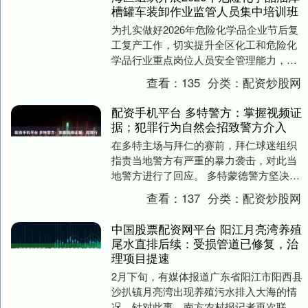
槽罐车装卸作业监管人员集中培训班
为扎实做好2026年危险化学品企业节后复
工复产工作，切实提升全区化工和危险化
学品行业重点岗位人员安全管理能力，从
源头上防范生产安全事故，2026年3月，南
查看：
135
分类：
配资炒股网
海区应....
配资手机平台 多特警方：掌握视频证
据；犯罪行为自然会招致警方介入
在多特主场与拜仁的赛前，拜仁球迷组织
指责当地警方有严重的暴力袭击，对此当
地警方进行了回应。 多特蒙德警方坚决否
认所有指控，副警长阿希姆-斯坦科维茨表
查看：
137
分类：
配资炒股网
示：“鉴于我....
中国股票配资网平台 阳江月亮湾养殖
尾水直排后续：受损管道已修复，治
理项目提速
2月下旬，有媒体报道广东省阳江市阳西县
沙扒镇月亮湾出现养殖污水排入大海的情
况。针对此事，南方农村报记者再次联系