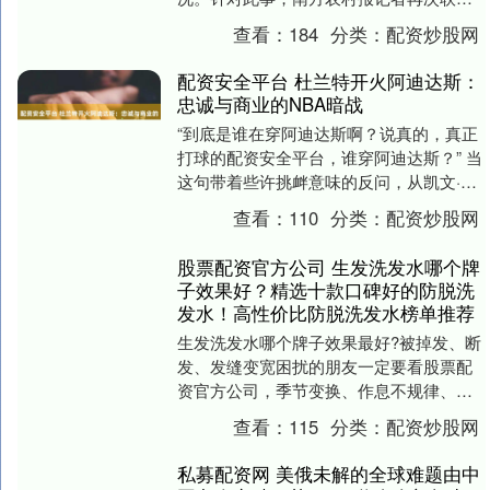
到沙扒镇人民政府，其表示事发当日养殖
查看：
184
分类：
配资炒股网
主体已完成停排....
配资安全平台 杜兰特开火阿迪达斯：
忠诚与商业的NBA暗战
“到底是谁在穿阿迪达斯啊？说真的，真正
打球的配资安全平台，谁穿阿迪达斯？” 当
这句带着些许挑衅意味的反问，从凯文·杜
兰特嘴里说出来时，整个篮球圈又炸了
查看：
110
分类：
配资炒股网
锅。近日，....
股票配资官方公司 生发洗发水哪个牌
子效果好？精选十款口碑好的防脱洗
发水！高性价比防脱洗发水榜单推荐
生发洗发水哪个牌子效果最好?被掉发、断
发、发缝变宽困扰的朋友一定要看股票配
资官方公司，季节变换、作息不规律、头
皮状态不佳，都会让掉发问题加重，选对
查看：
115
分类：
配资炒股网
防脱洗发水，才....
私募配资网 美俄未解的全球难题由中