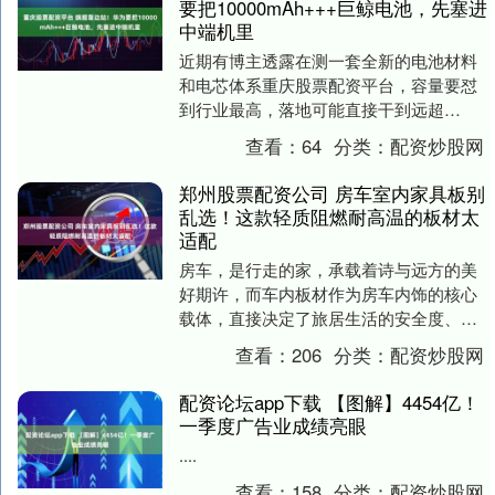
要把10000mAh+++巨鲸电池，先塞进
中端机里
近期有博主透露在测一套全新的电池材料
和电芯体系重庆股票配资平台，容量要怼
到行业最高，落地可能直接干到远超
10000mAh，原文打了三个加号。 评论区
查看：
64
分类：
配资炒股网
有人追问快充....
郑州股票配资公司 房车室内家具板别
乱选！这款轻质阻燃耐高温的板材太
适配
房车，是行走的家，承载着诗与远方的美
好期许，而车内板材作为房车内饰的核心
载体，直接决定了旅居生活的安全度、舒
适度与颜值质感。不同于家用装修板材，
查看：
206
分类：
配资炒股网
房车专用板材需同....
配资论坛app下载 【图解】4454亿！
一季度广告业成绩亮眼
....
查看：
158
分类：
配资炒股网