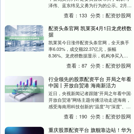
泽伟、蓝东纬见义勇为行为的公示。2月23
日，蓝东纬遇见一起车祸股票配资服务中
查看：
133
分类：
配资炒股网
心，冲上....
配资头条官网 凯莱英4月1日龙虎榜数
据
凯莱英今日涨停配资头条官网，全天换手
率6.03%，成交额22.37亿元，振幅
8.36%。龙虎榜数据显示，机构净买入
5723.67万元，深股通净买入1576.32....
查看：
87
分类：
配资炒股网
行业领先的股票配资平台 开局之年看
中国丨开放自贸港 海南新活力
近日，央视新闻记者跟随“开局之年看中国·
开放自贸港”网络主题传播活动走进海南，
感受海南用科技创新的“温度”与“深度”、政
策赋能的“热度”重塑自身的发展坐标。
查看：
190
分类：
配资炒股网
聚....
重庆股票配资平台 旗舰靠边站！华为