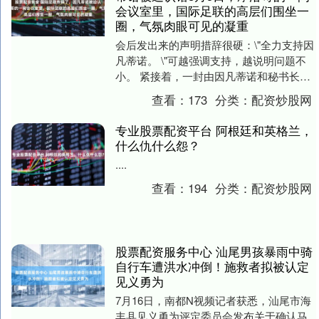
会议室里，国际足联的高层们围坐一
圈，气氛肉眼可见的凝重
会后发出来的声明措辞很硬：\"全力支持因
凡蒂诺。 \"可越强调支持，越说明问题不
小。 紧接着，一封由因凡蒂诺和秘书长格
拉夫斯特伦共同签署的信函流传出来——
查看：
173
分类：
配资炒股网
承认世....
专业股票配资平台 阿根廷和英格兰，
什么仇什么怨？
....
查看：
194
分类：
配资炒股网
股票配资服务中心 汕尾男孩暴雨中骑
自行车遭洪水冲倒！施救者拟被认定
见义勇为
7月16日，南都N视频记者获悉，汕尾市海
丰县见义勇为评定委员会发布关于确认马