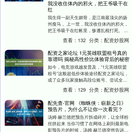
我没收住体内的邪火，把王爷吸干在
红
我生得一副天生媚骨，是江南最顶尖的扬
州瘦马， 上一世，我没收住体内的邪火，
把王爷吸干在红帐里，惨遭乱棍打死。 重
生归来，成了豪门千金小姐。 我本想清心
查看：
132
分类：
配资炒股网
寡欲，可偏....
配资之家论坛 1元英雄联盟租号真的
靠谱吗 揭秘高性价比体验背后的秘密
如今，电竞游戏越发普及，“1元英雄联盟
租号”这般超低价体验途径配资之家论坛，
成了众多玩家接触高段位账号、尝试全皮
肤英雄的热门挑选，它不但降低了玩家体
查看：
129
分类：
配资炒股网
验门槛，还使....
配先查-官网 《蜘蛛侠：崭新之日》
预告片，为什么不让你一次看完？
汤姆·赫兰德把预告片拆成碎片，让全球粉
丝拼起来 当你习惯了在网络上刷到最新电
影预告片的时候，汤姆·赫兰德突然告诉