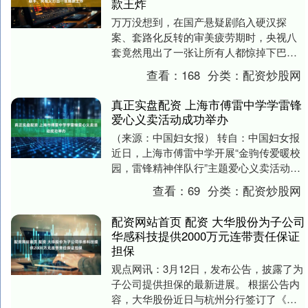
款王炸
万万没想到，在国产悬疑剧陷入硬汉探
案、套路化反转的审美疲劳期时，央视八
套竟然甩出了一张让所有人都惊掉下巴的
王炸。 3月18日，由杨阳执导，倪妮、闫
查看：
168
分类：
配资炒股网
妮、刘雅瑟、刘....
真正实盘配资 上海市傅雷中学学雷锋
爱心义卖活动成功举办
（来源：中国妇女报） 转自：中国妇女报
近日，上海市傅雷中学开展“金驹传爱暖校
园，雷锋精神伴队行”主题爱心义卖活动。
全体师生以爱为媒，传递雷锋精神，为春
查看：
69
分类：
配资炒股网
日校园增....
配资网站首页 配资 大华股份为子公司
华感科技提供2000万元连带责任保证
担保
观点网讯：3月12日，发布公告，披露了为
子公司提供担保的最新进展。 根据公告内
容，大华股份近日与杭州分行签订了《最